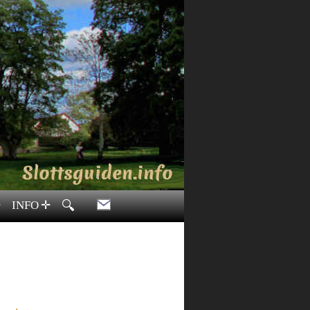
🔍
INFO
✛
✛