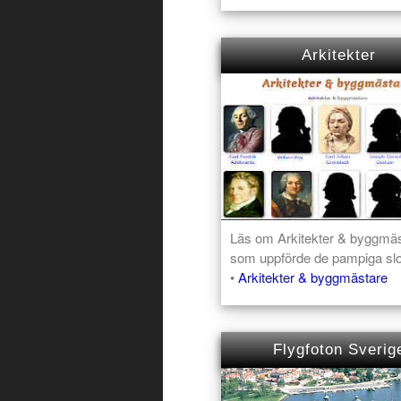
Arkitekter
Läs om Arkitekter & byggmä
som uppförde de pampiga slo
•
Arkitekter & byggmästare
Flygfoton Sverig