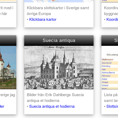
it med i
Klickbara slottskartor i Sverige samt
Koordina
u här
övriga Europa
byggnad
•
Klickbara kartor
•
Koordi
Suecia antiqua
S
erige jag
Bilder från Erik Dahlbergs Suecia
Lista på
antiqua et hodierna
samt la
der
•
Suecia antiqua et hodierna
•
Slotts