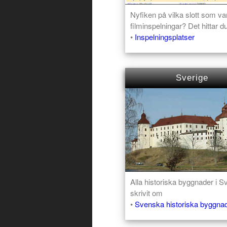
Nyfiken på vilka slott som var
filminspelningar? Det hittar d
•
Inspelningsplatser
Sverige
Alla historiska byggnader i Sv
skrivit om
•
Svenska historiska byggna