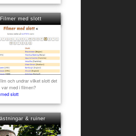
Filmer med slott
film och undrar vilket slott det
 var med i filmen?
 med slott
ästningar & ruiner