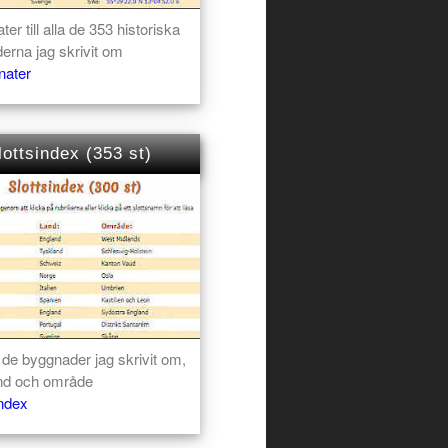
ter till alla de 353 historiska
erna jag skrivit om
nater
lottsindex (353 st)
 de byggnader jag skrivit om,
nd och område
index