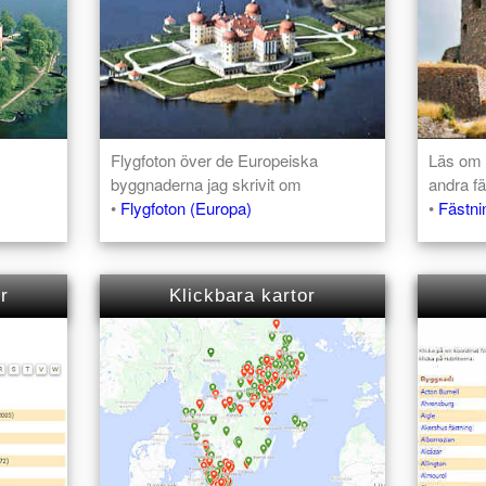
Flygfoton över de Europeiska
Läs om 
byggnaderna jag skrivit om
andra fä
•
Flygfoton (Europa)
•
Fästni
r
Klickbara kartor