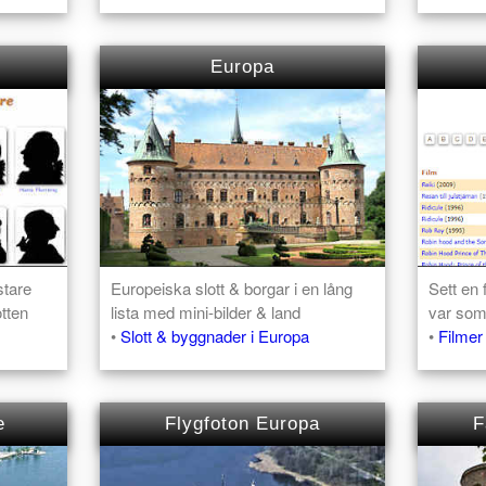
Europa
stare
Europeiska slott & borgar i en lång
Sett en 
tten
lista med mini-bilder & land
var som
•
Slott & byggnader i Europa
•
Filmer
e
Flygfoton Europa
F