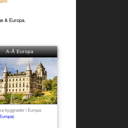
lam!
ige & Europa.
A-Å Europa
ska byggnader i Europa
(Europa)