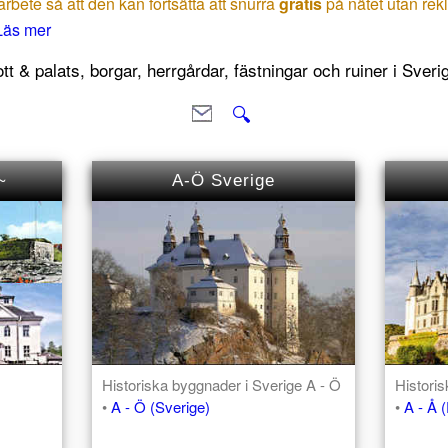
arbete så att den kan fortsätta att snurra
gratis
på nätet utan rek
Läs mer
t & palats, borgar, herrgårdar, fästningar och ruiner i Sver
🔍
~
A-Ö Sverige
Historiska byggnader i Sverige A - Ö
Histori
•
A - Ö (Sverige)
•
A - Å 