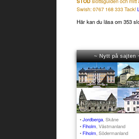
STÖD
slottsguiden och mitt 
Swish: 0767 168 333 Tack!
Här kan du läsa om 353 slot
~ Nytt på sajten 
•
Jordberga
, Skåne
•
Fiholm
, Västmanland
•
Fiholm
, Södermanland