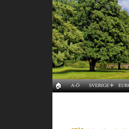
🏠
A-Ö
SVERIGE
EUR
✛