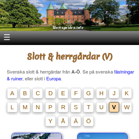
☰
Slott & herrgårdar (V)
Svenska slott & herrgårdar från
A-Ö
. Se på svenska
fästningar
& ruiner
, eller slott i
Europa
.
A
B
C
D
E
F
G
H
J
K
L
M
N
P
R
S
T
U
V
W
Y
Å
Ä
Ö